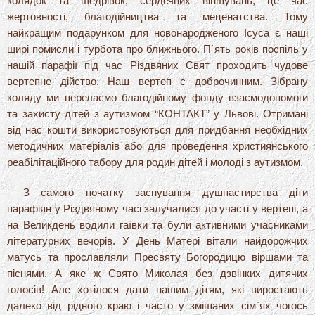
колядок та щедрівок, сердечних віншувань, це час
жертовності, благодійництва та меценатства. Тому
найкращим подарунком для новонародженого Ісуса є наші
щирі помисли і турбота про ближнього. П`ять років поспіль у
нашій парафії під час Різдвяних Свят проходить чудове
вертепне дійство. Наш вертеп є доброчинним. Зібрану
коляду ми перелаємо благодійному фонду взаємодопомоги
та захисту дітей з аутизмом “КОНТАКТ” у Львові. Отримані
від нас кошти використовуються для придбання необхідних
методичних матеріалів або для проведення християнського
реабілітаційного табору для родин дітей і молоді з аутизмом.
З самого початку заснування душпастирства діти
парафіян у Різдвяному часі залучалися до участі у вертепі, а
на Великдень водили гаївки та були активними учасниками
літературних вечорів. У День Матері вітали найдорожчих
матусь та прославляли Пресвяту Богородицю віршами та
піснями. А яке ж Свято Миколая без дзвінких дитячих
голосів! Але хотілося дати нашим дітям, які виростають
далеко від рідного краю і часто у змішаних сім`ях чогось