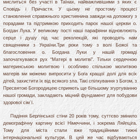
мислиться без участі в Таїнах, найважливішими з яких є
Сповідь і Причастя. У цьому не простому процесі
становлення справжнього християнина завжди на допомогу з
порадами та підтримкою приходить парох нашої церкви о.
Богдан Лука. У великому пості наші парафіяни відновлюють
серце і душу під час реколекцій, які проводять нам
священники з України.Три роки тому з волі Божої та
благословення о. Богдана Луки у нашій громаді
започаткувався рух “Матері в молитві”. Тільки сердечною
материнською молитвою і особливо спількою молитвою
матерів ми можемо випросити у Бога кращої долі для всіх
дітей, захистити їх від всякого зла. Такі спілкування з Богом, з
Пресвятою Богородицею сприяють ще більшому згуртуванню
нашої громади, закладають міцний фундамент для побудови
здорової сім`ї.
Падіння Берлінської стіни 20 років тому, суттєво змінило
демографічну картину всієї Німеччини, і зокрема Ляйпціга.
Тому для міста стали вже традиційними тижні
інтернаціональної культури. В цей же час відбуваються