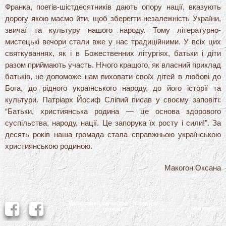
Франка, поетів-шістдесятників дають опору нації, вказують
дорогу якою маємо йти, щоб зберегти незалежність України,
звичаї та культуру нашого народу. Тому літературно-
мистецькі вечори стали вже у нас традиційними. У всіх цих
святкуваннях, як і в Божественних літургіях, батьки і діти
разом приймають участь. Нічого кращого, як власний приклад
батьків, не допоможе нам виховати своїх дітей в любові до
Бога, до рідного українського народу, до його історії та
культури. Патріарх Йосиф Сліпий писав у своєму заповіті:
“Батьки, християнська родина — це основа здорового
суспільства, народу, нації. Це запорука їх росту і сили!”. За
десять років наша громада стала справжньою українською
християнською родиною.
Макогон Оксана
Церковний календар - Молитва
Impressum
церкви