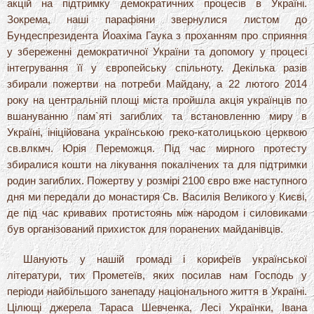
акцій на підтримку демократичних процесів в Україні.
Зокрема, наші парафіяни звернулися листом до
Бундеспрезидента Йоахіма Гаука з проханням про сприяння
у збереженні демократичної України та допомогу у процесі
інтегрування її у європейську спільноту. Декілька разів
збирали пожертви на потреби Майдану, а 22 лютого 2014
року на центральній площі міста пройшла акція українців по
вшануванню пам`яті загиблих та встановленню миру в
Україні, ініційована українською греко-католицькою церквою
св.влкмч. Юрія Переможця. Під час мирного протесту
збиралися кошти на лікування покалічених та для підтримки
родин загиблих. Пожертву у розмірі 2100 євро вже наступного
дня ми передали до монастиря Св. Василія Великого у Києві,
де під час кривавих протистоянь між народом і силовиками
був організований прихисток для поранених майданівців.
Шанують у нашій громаді і корифеїв української
літератури, тих Прометеїв, яких посилав нам Господь у
періоди найбільшого занепаду національного життя в Україні.
Цілющі джерела Тараса Шевченка, Лесі Українки, Івана