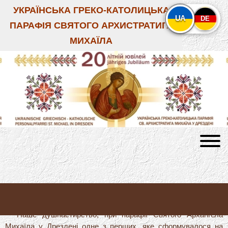
УКРАЇНСЬКА ГРЕКО-КАТОЛИЦЬКА
UA
DE
ПАРАФІЯ СВЯТОГО АРХИСТРАТИГА
МИХАЇЛА
ГРОМАДІ УГКЦ У ЛЯЙПЦІҐУ — 10 РОКІВ
Наше душпастирство, при парафії Святого Архангела
Михаїла у Дрездені одне з перших, яке сформувалося на