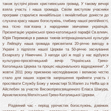
також зустрічі різних християнських громад. У такому вечорі
взяла участь і наша громада. Своїм виступом учасники
програми старалися якнайбільше і якнайглибше донести до
слухача красу наших богослужінь, глибину нашої релігійності,
яка тісно пов`язана з народними звичаями українців.
Презентацію української греко-католицької парафії Св.влкмч.
Юрія Переможця в рамках тижнів інтернаціональної культури
у Ляйпцігу наша громада присвятила 20-річчю виходу в
Україні з підпілля нашої Церкви та 50-річчю заснування
Екзархату у Німеччині. З нагоди цієї ж події у нас відбувся
культурно-просвітницький вечір “Українська Греко-
Католицька Церква та процес національного відродження”. У
жовтні 2011 року приємною несподіванкою і великою честю
стало для наших хористів запрошення прийняти участь і
проспівати Службу Божу у монастирі St.Marien zu Helfta що в
Айслебен за участю Високопреосвященного Еліаса Шакура,
Архиєпископа Мелхітської Греко-Католицької Церкви.
Різдвяний час - період урочистих богослужінь, дзвінких