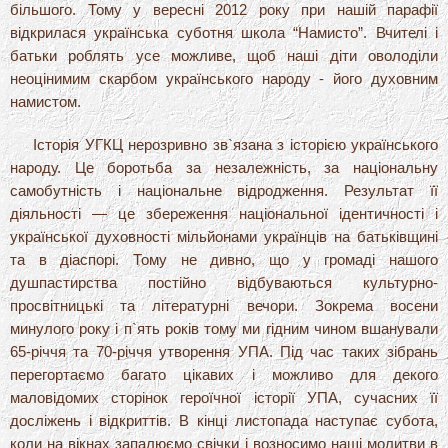
більшого. Тому у вересні 2012 року при нашій парафії
відкрилася українська суботня школа “Намисто”. Вчителі і
батьки роблять усе можливе, щоб наші діти оволоділи
неоцінимим скарбом українського народу - його духовним
намистом.
Історія УГКЦ нерозривно зв`язана з історією українського
народу. Це боротьба за незалежність, за національну
самобутність і національне відродження. Результат її
діяльності — це збереження національної ідентичності і
української духовності мільйонами українців на батьківщині
та в діаспорі. Тому не дивно, що у громаді нашого
душпастирства постійно відбуваються культурно-
просвітницькі та літературні вечори. Зокрема восени
минулого року і п`ять років тому ми гідним чином вшанували
65-річчя та 70-річчя утворення УПА. Під час таких зібрань
перегортаємо багато цікавих і можливо для декого
маловідомих сторінок героїчної історії УПА, сучасних її
досліжень і відкриттів. В кінці листопада наступає субота,
коли на вікнах запалюємо свічки і возносимо наші молитви в