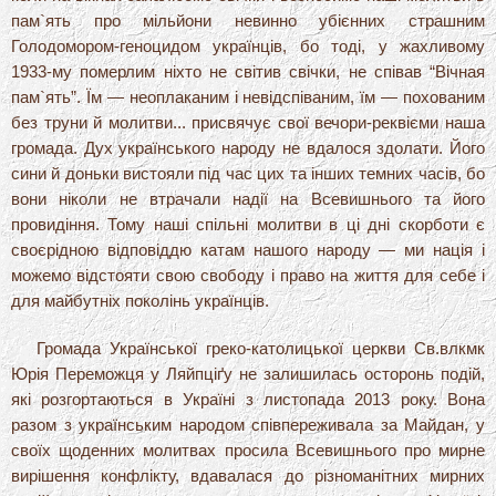
пам`ять про мільйони невинно убієнних страшним
Голодомором-геноцидом українців, бо тоді, у жахливому
1933-му померлим ніхто не світив свічки, не співав “Вічная
пам`ять”. Їм — неоплаканим і невідспіваним, їм — похованим
без труни й молитви... присвячує свої вечори-реквієми наша
громада. Дух українського народу не вдалося здолати. Його
сини й доньки вистояли під час цих та інших темних часів, бо
вони ніколи не втрачали надії на Всевишнього та його
провидіння. Тому наші спільні молитви в ці дні скорботи є
своєрідною відповіддю катам нашого народу — ми нація і
можемо відстояти свою свободу і право на життя для себе і
для майбутніх поколінь українців.
Громада Української греко-католицької церкви Св.влкмк
Юрія Переможця у Ляйпціґу не залишилась осторонь подій,
які розгортаються в Україні з листопада 2013 року. Вона
разом з українським народом співпереживала за Майдан, у
своїх щоденних молитвах просила Всевишнього про мирне
вирішення конфлікту, вдавалася до різноманітних мирних