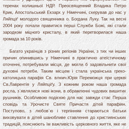
теренах колишньої НДР. Преосвященний Владика Петро
Крик, Апостольський Екзарх у Німеччині, скерував до нас у
Ляйпціґ молодого священника о. Богдана Луку. Так на весні
2004 року почали правитися перші Служби Божі, які стали
зародком міцного кристалу, в який перетворилася наша
громада за 10 років.
Багато українців з різних регіонів України, з тих чи інших
причин опинившись у Німеччині в практично атеїстичному
оточенні, потребували місця, де могли б задовільнити свої
духовні потреби. Таким місцем і стала українська греко-
католицька парафія Св. влкмч.Юрія Переможця при церкві
Св.Лаврентія у Ляйпціґу. З кожним роком наша громада
росла, з`являлися нові ікони, в обрамленні чудових вишитих
рушників. Особливою подієюю для нас завжди стає Перша
сповідь та Урочисте Святе Причастя дітей парафіян.
Поступово, з любов`ю і терпінням стараються батьки
виховувати в дітей шанобливе ставлення до християнських
традицій, пояснюють їм важливість церковного життя, яке не