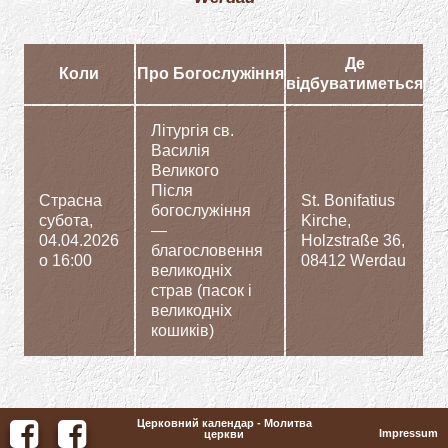
Де
Коли
Про Богослужіння
відбуватиметься
Літургія св.
Василія
Великого
Після
Страсна
St. Bonifatius
богослужіння
субота,
Kirche,
—
04.04.2026
Holzstraße 36,
благословення
o 16:00
08412 Werdau
великодніх
страв (пасок і
великодніх
кошиків)
Церковний календар - Молитва
Impressum
церкви